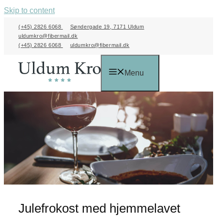
Skip to content
(+45) 2826 6068
Søndergade 19, 7171 Uldum
uldumkro@fibermail.dk
(+45) 2826 6068
uldumkro@fibermail.dk
Menu
Julefrokost med hjemmelavet