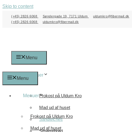
Skip to content
(+45) 2826 6068
Søndergade 19, 7171 Uldum
uldumkro@fibermail.dk
(+45) 2826 6068
uldumkro@fibermail.dk
Menu
Menuer
Menu
Menuer
Frokost på Uldum Kro
Mad ud af huset
Frokost på Uldum Kro
Sandwiches
Mad ud af huset
Smørrebrød