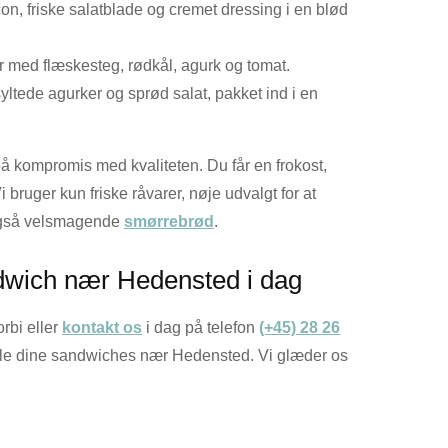
con, friske salatblade og cremet dressing i en blød
med flæskesteg, rødkål, agurk og tomat.
tede agurker og sprød salat, pakket ind i en
på kompromis med kvaliteten. Du får en frokost,
bruger kun friske råvarer, nøje udvalgt for at
 også velsmagende
smørrebrød
.
ndwich nær Hedensted i dag
rbi eller
kontakt os
i dag på telefon
(+45) 28 26
tille dine sandwiches nær Hedensted. Vi glæder os