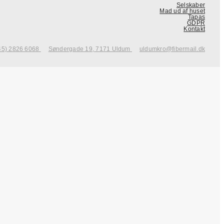
Selskaber
Mad ud af huset
Tapas
GDPR
Kontakt
45) 2826 6068
Søndergade 19, 7171 Uldum
uldumkro@fibermail.dk