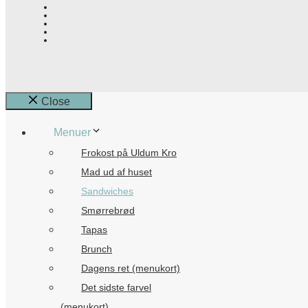
Close
Menuer
Frokost på Uldum Kro
Mad ud af huset
Sandwiches
Smørrebrød
Tapas
Brunch
Dagens ret (menukort)
Det sidste farvel
(menukort)