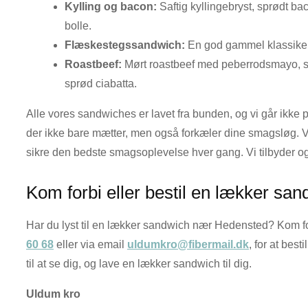
Kylling og bacon:
Saftig kyllingebryst, sprødt ba
bolle.
Flæskestegssandwich:
En god gammel klassiker 
Roastbeef:
Mørt roastbeef med peberrodsmayo, syl
sprød ciabatta.
Alle vores sandwiches er lavet fra bunden, og vi går ikke 
der ikke bare mætter, men også forkæler dine smagsløg. Vi 
sikre den bedste smagsoplevelse hver gang. Vi tilbyder
Kom forbi eller bestil en lækker sa
Har du lyst til en lækker sandwich nær Hedensted? Kom fo
60 68
eller via email
uldumkro@fibermail.dk
, for at bes
til at se dig, og lave en lækker sandwich til dig.
Uldum kro