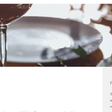
S
a
m