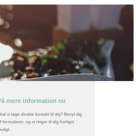
Få mere information nu
kal vi tage direkte kontakt til dig? Benyt dig
f formularen, og vi ringer til dig hurtigst
uligt.