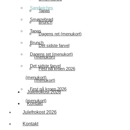
Sandwiches
Tapas
Smørrebrød
Brunch
Tapas
Dagens ret (menukort)
Brunch
Det sidste farvel
Dagens ret (menukort)
(menukort)
Det sidste farvel
Fest på kroen 2026
(menukort)
(menukort)
Fest på kroen 2026
Julefrokost 2026
(menukort)
Kontakt
Julefrokost 2026
Kontakt