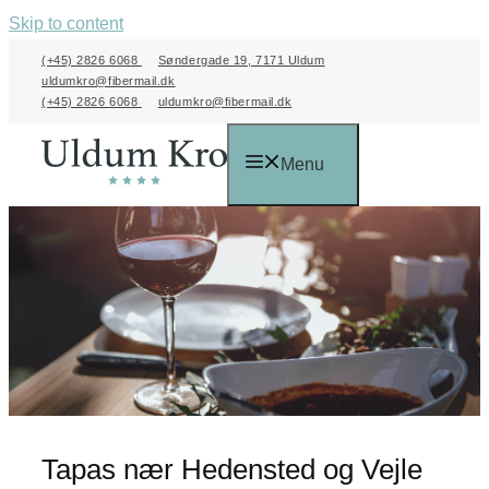
Skip to content
(+45) 2826 6068
Søndergade 19, 7171 Uldum
uldumkro@fibermail.dk
(+45) 2826 6068
uldumkro@fibermail.dk
Menu
Tapas nær Hedensted og Vejle